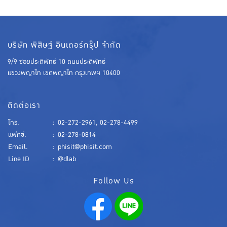
บริษัท พิสิษฐ์ อินเตอร์กรุ๊ป จำกัด
9/9 ซอยประดิพัทธ์ 10 ถนนประดิพัทธ์
แขวงพญาไท เขตพญาไท กรุงเทพฯ 10400
ติดต่อเรา
โทร.
:
02-272-2961
,
02-278-4499
แฟกซ์.
:
02-278-0814
Email.
:
phisit@phisit.com
Line ID
:
@dlab
Follow Us