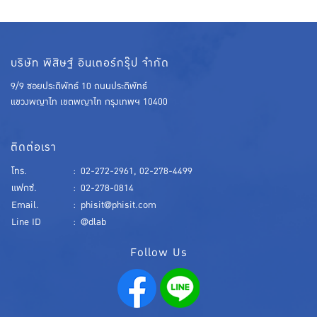
บริษัท พิสิษฐ์ อินเตอร์กรุ๊ป จำกัด
9/9 ซอยประดิพัทธ์ 10 ถนนประดิพัทธ์
แขวงพญาไท เขตพญาไท กรุงเทพฯ 10400
ติดต่อเรา
โทร.
:
02-272-2961
,
02-278-4499
แฟกซ์.
:
02-278-0814
Email.
:
phisit@phisit.com
Line ID
:
@dlab
Follow Us